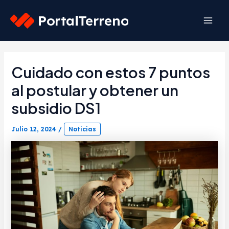
Skip
to
Mai
content
Men
Cuidado con estos 7 puntos
al postular y obtener un
subsidio DS1
Julio 12, 2024
/
Noticias