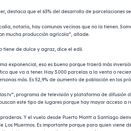
r, destaca que el 63% del desarrollo de parcelaciones se
calía, notaría, hay comunas vecinas que no la tienen. So
on mucha producción agrícola”, añade.
tiene de dulce y agraz, dice el edil.
rma exponencial, eso es bueno porque traerá más inversi
co que va a tener. Hay 3.000 parcelas a la venta o recien
personas más. Es 52,9% de aumento de población en los próx
as.tv”, programa de televisión y plataforma de difusión 
 buscan este tipo de lugares porque hay mayor acceso a re
raderas. Y el vuelo desde Puerto Montt a Santiago demor
 de Los Muermos. Es importante porque para quien viene 