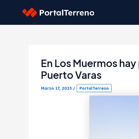
Skip
to
content
En Los Muermos hay p
Puerto Varas
Marzo 17, 2023
/
PortalTerreno