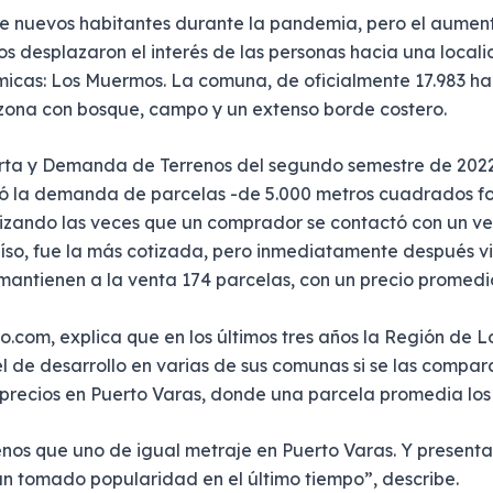
de nuevos habitantes durante la pandemia, pero el aumento 
tos desplazaron el interés de las personas hacia una loca
cas: Los Muermos. La comuna, de oficialmente 17.983 hab
 zona con bosque, campo y un extenso borde costero.
erta y Demanda de Terrenos del segundo semestre de 2022
ó la demanda de parcelas -de 5.000 metros cuadrados for
lizando las veces que un comprador se contactó con un ve
íso, fue la más cotizada, pero inmediatamente después v
mantienen a la venta 174 parcelas, con un precio promedi
o.com, explica que en los últimos tres años la Región de 
el de desarrollo en varias de sus comunas si se las compara
precios en Puerto Varas, donde una parcela promedia los 
enos que uno de igual metraje en Puerto Varas. Y presenta 
n tomado popularidad en el último tiempo”, describe.