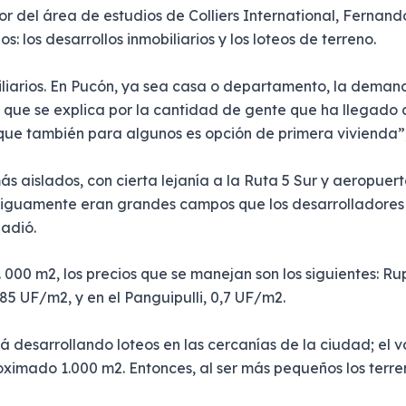
or del área de estudios de Colliers International, Fernan
s: los desarrollos inmobiliarios y los loteos de terreno.
obiliarios. En Pucón, ya sea casa o departamento, la dem
o que se explica por la cantidad de gente que ha llegado a
que también para algunos es opción de primera vivienda”
más aislados, con cierta lejanía a la Ruta 5 Sur y aeropuer
ntiguamente eran grandes campos que los desarrolladores
ñadió.
 000 m2, los precios que se manejan son los siguientes: Ru
,85 UF/m2, y en el Panguipulli, 0,7 UF/m2.
á desarrollando loteos en las cercanías de la ciudad; el 
roximado 1.000 m2. Entonces, al ser más pequeños los ter