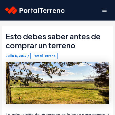
Skip
to
Mai
content
Men
Esto debes saber antes de
comprar un terreno
Julio 6, 2017
/
PortalTerreno
La adquisición de un terreno es la base para construir