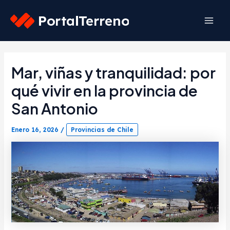
Skip
to
Mai
content
Men
Mar, viñas y tranquilidad: por
qué vivir en la provincia de
San Antonio
Enero 16, 2026
/
Provincias de Chile