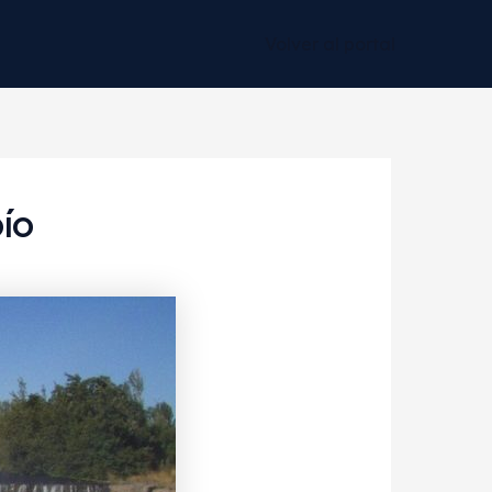
Volver al portal
bío