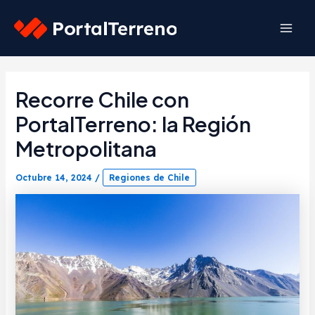
Skip
to
Mai
content
Men
Recorre Chile con
PortalTerreno: la Región
Metropolitana
Octubre 14, 2024
/
Regiones de Chile