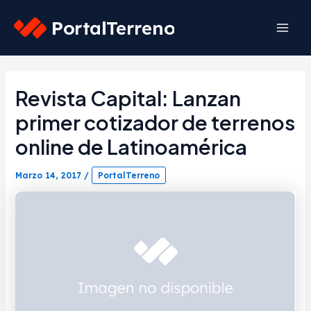
Skip
to
Mai
content
Men
Revista Capital: Lanzan
primer cotizador de terrenos
online de Latinoamérica
Marzo 14, 2017
/
PortalTerreno